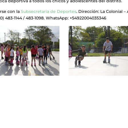
ca deportiva a todos los chicos y adolescentes del distrito.
rse con la
Subsecretaría de Deportes
. Dirección: La Colonial – 
220) 483-1144 / 483-1098. WhatsApp: +54922004035346