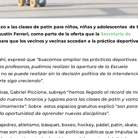
o a las clases de patín para niños, niñas y adolescentes de 6
ustín Ferrari, como parte de la oferta que la
Secretaría de
ara que los vecinos y vecinas accedan a la práctica deportiv
ahl, expresó que
“buscamos ampliar las prácticas deportivas
as profesoras, pudimos realizar la apertura de la Escuela
 no se puede realizar sin la decisión política de la intendenci
te siga creciendo”.
vas, Gabriel Piccione, subrayó “
hemos llegado al récord de mi
do nuevos horarios y lugares para las clases de patín y vam
óximamente”.
Sobre estos espacios gratuitos explicó “
son para
n la oportunidad de aprender nuevas disciplinas”.
 ajedrez, atletismo, básquet, boxeo, hockey, pádel, patín, skate,
mas son posibles gracias a las políticas públicas que impulsa la