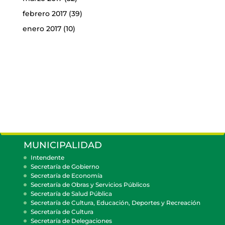
febrero 2017
(39)
enero 2017
(10)
MUNICIPALIDAD
Intendente
Secretaría de Gobierno
Secretaría de Economía
Secretaría de Obras y Servicios Públicos
Secretaría de Salud Pública
Secretaría de Cultura, Educación, Deportes y Recreación
Secretaría de Cultura
Secretaría de Delegaciones