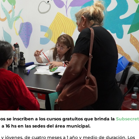
os se inscriben a los cursos gratuitos que brinda la
Subsecret
0 a 16 hs en las sedes del área municipal.
 y jóvenes, de cuatro meses a 1 año y medio de duración. Los