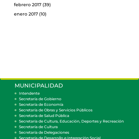
febrero 2017
(39)
enero 2017
(10)
MUNICIPALIDAD
Intendente
Secretaría de Gobierno
Secretaría de Economía
Secretaría de Obras y Servicios Públicos
Secretaría de Salud Pública
Secretaría de Cultura, Educación, Deportes y Recreación
Secretaría de Cultura
Secretaría de Delegaciones
Secretaría de Desarrollo e Integración Social