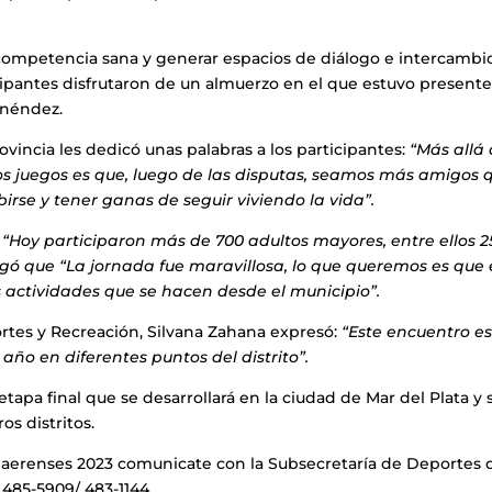
 competencia sana y generar espacios de diálogo e intercambi
cipantes disfrutaron de un almuerzo en el que estuvo presente
enéndez.
vincia les dedicó unas palabras a los participantes:
“Más allá
stos juegos es que, luego de las disputas, seamos más amigos 
birse y tener ganas de seguir viviendo la vida”.
“Hoy participaron más de 700 adultos mayores, entre ellos 2
regó que “La jornada fue maravillosa, lo que queremos es que 
s actividades que se hacen desde el municipio”.
rtes y Recreación, Silvana Zahana expresó:
“Este encuentro es
 año en diferentes puntos del distrito”.
tapa final que se desarrollará en la ciudad de Mar del Plata y 
os distritos.
naerenses 2023 comunicate con la Subsecretaría de Deportes 
 485-5909/ 483-1144.