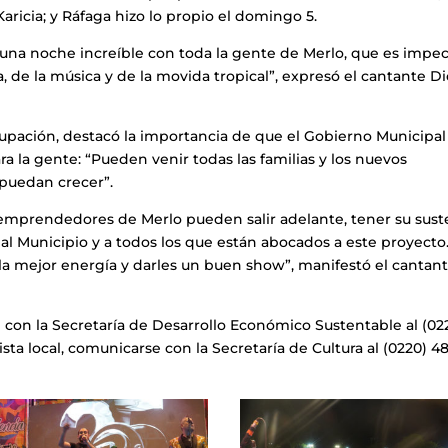
aricia; y Ráfaga hizo lo propio el domingo 5.
 una noche increíble con toda la gente de Merlo, que es impec
ura, de la música y de la movida tropical”, expresó el cantante D
grupación, destacó la importancia de que el Gobierno Municipal
ara la gente: “Pueden venir todas las familias y los nuevos
puedan crecer”.
 emprendedores de Merlo pueden salir adelante, tener su sus
al Municipio y a todos los que están abocados a este proyecto
 la mejor energía y darles un buen show”, manifestó el cantan
 con la Secretaría de Desarrollo Económico Sustentable al (02
ta local, comunicarse con la Secretaría de Cultura al (0220) 4