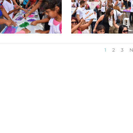
1
2
3
N