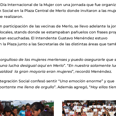
 Día Internacional de la Mujer con una jornada que fue organi
n Social en la Plaza Central de Merlo donde invitaron a las muj
e realizaron.
participación de las vecinas de Merlo, se llevo adelante la j
 locales, stands donde se estampaban pañuelos con frases pro
s sean escuchadas. El Intendente Gustavo Menéndez estuvo
n la Plaza junto a las Secretarias de las distintas áreas que ta
orgulloso de las mujeres merlenses y puedo asegurarle que 
 una lucha desigual aquí en Merlo
”. “
En nuestra solamente l
a igualdad la gran mayoría eran mujeres
”, recordó Menéndez.
ntegración Social confesó sentir “
Una emoción enorme
” y que
portante me llena de orgullo
”. Además agregó, “
Hoy ellas tie