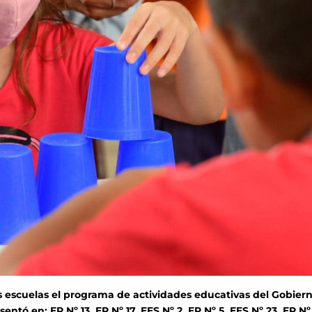
s escuelas el programa de actividades educativas del Gobier
sentó en: EP Nº 13, EP Nº 17, EES Nº 2, EP Nº 5, EES Nº 23, EP Nº