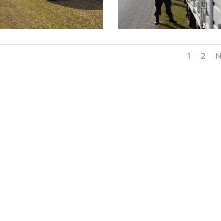
1
2
N