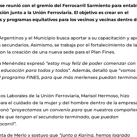
e reunió con el gremio del Ferrocarril Sarmiento para entab
ón junto a la Unión Ferroviaria. El objetivo es crear en el
y programas equitativos para los vecinos y vecinas dentro 
rgentinos y el Municipio busca aportar a su capacitación y ap
 secundarios. Asimismo, se trabaja por el fortalecimiento de l
con la creación de una nueva sede para el Plan Fines.
rina Menéndez expresó
“estoy muy feliz de poder comenzar con 
 educación para todos y todas”.
Además, detalló que “
vamos
del programa FINES, para que más merlenses puedan terminar
tos Laborales de la Unión Ferroviaria, Marisol Hermoso, hizo
ara el cuidado de la mujer y del hombre dentro de la empresa
ionó “
proyectamos un convenio para que nuestros compañe
nte que tengan el secundario terminado, que puedan
carril”.
enta de Merlo y sostuvo que
“junto a Karina, hemos logrado