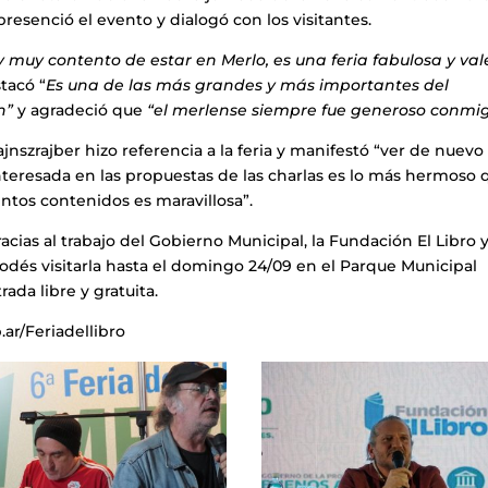
esenció el evento y dialogó con los visitantes.
y muy contento de estar en Merlo, es una feria fabulosa y val
tacó “
Es una de las más grandes y más importantes del
n”
y agradeció que
“el merlense siempre fue generoso conmi
ztajnszrajber hizo referencia a la feria y manifestó “ver de nuevo
te interesada en las propuestas de las charlas es lo más hermoso
intos contenidos es maravillosa”.
acias al trabajo del Gobierno Municipal, la Fundación El Libro y
odés visitarla hasta el domingo 24/09 en el Parque Municipal
ada libre y gratuita.
ar/Feriadellibro