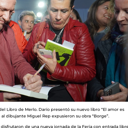
ia del Libro de Merlo. Darío presentó su nuevo libro “El amor es
 al dibujante Miguel Rep expusieron su obra “Borge”.
y disfrutaron de una nueva jornada de la Feria con entrada libr