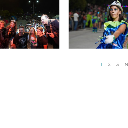
1
2
3
N