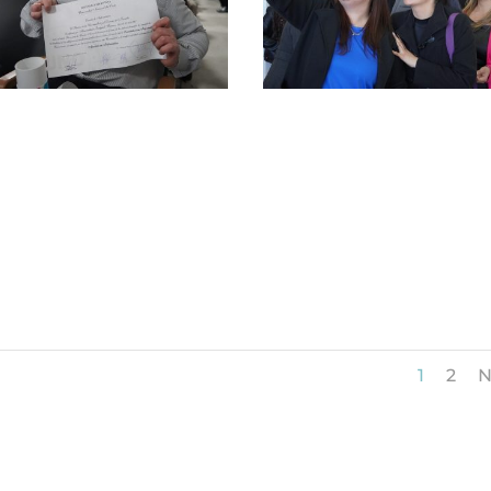
1
2
N