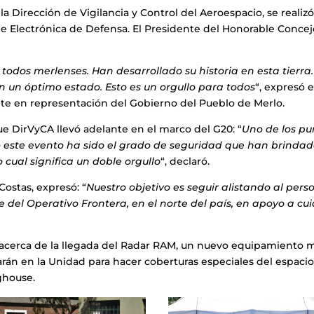
la Dirección de Vigilancia y Control del Aeroespacio, se realizó
 de Electrónica de Defensa. El Presidente del Honorable Conce
todos merlenses. Han desarrollado su historia en esta tierra.
en un óptimo estado. Esto es un orgullo para todos
“, expresó e
te en representación del Gobierno del Pueblo de Merlo.
ue DirVyCA llevó adelante en el marco del G20: “
Uno de los pu
este evento ha sido el grado de seguridad que han brindad
o cual significa un doble orgullo
“, declaró.
ostas, expresó: “
Nuestro objetivo es seguir alistando al pers
 del Operativo Frontera, en el norte del país, en apoyo a cu
 acerca de la llegada del Radar RAM, un nuevo equipamiento m
arán en la Unidad para hacer coberturas especiales del espaci
ghouse.