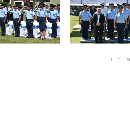
1
2
N