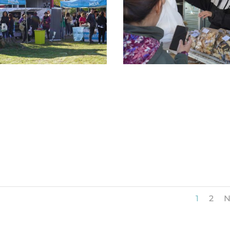
1
2
N