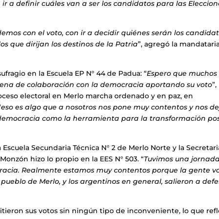
r a definir cuáles van a ser los candidatos para las Eleccion
mos con el voto, con ir a decidir quiénes serán los candida
os que dirijan los destinos de la Patria
”, agregó la mandatari
ufragio en la Escuela EP N° 44 de Padua: “
Espero que muchos
rena de colaboración con la democracia aportando su voto
”,
oceso electoral en Merlo marcha ordenado y en paz, en
“
eso es algo que a nosotros nos pone muy contentos y nos de
 democracia como la herramienta para la transformación pos
 Escuela Secundaria Técnica N° 2 de Merlo Norte y la Secretar
onzón hizo lo propio en la EES N° 503. “
Tuvimos una jornad
racia.
Realmente estamos muy contentos porque la gente v
pueblo de Merlo, y los argentinos en general, salieron a def
tieron sus votos sin ningún tipo de inconveniente, lo que refle