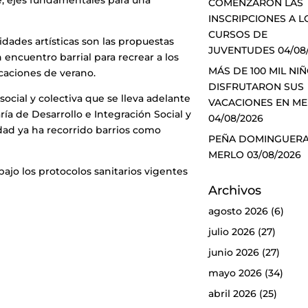
te, ejes fundamentales para una
COMENZARON LAS
INSCRIPCIONES A L
CURSOS DE
vidades artísticas son las propuestas
JUVENTUDES
04/08
encuentro barrial para recrear a los
MÁS DE 100 MIL NI
aciones de verano.
DISFRUTARON SUS
social y colectiva que se lleva adelante
VACACIONES EN M
aría de Desarrollo e Integración Social y
04/08/2026
idad ya ha recorrido barrios como
PEÑA DOMINGUERA
MERLO
03/08/2026
bajo los protocolos sanitarios vigentes
Archivos
agosto 2026
(6)
julio 2026
(27)
junio 2026
(27)
mayo 2026
(34)
abril 2026
(25)