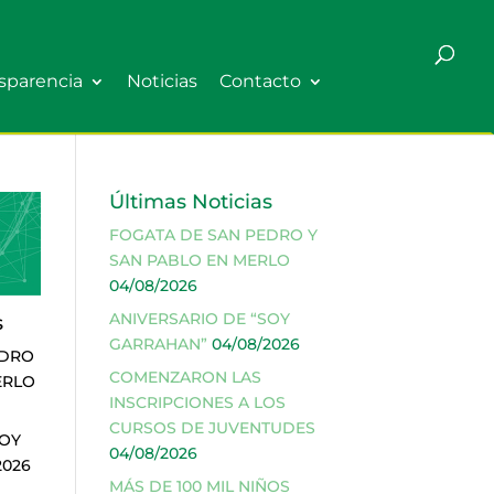
sparencia
Noticias
Contacto
Últimas Noticias
FOGATA DE SAN PEDRO Y
SAN PABLO EN MERLO
04/08/2026
ANIVERSARIO DE “SOY
s
GARRAHAN”
04/08/2026
EDRO
COMENZARON LAS
ERLO
INSCRIPCIONES A LOS
CURSOS DE JUVENTUDES
SOY
04/08/2026
2026
MÁS DE 100 MIL NIÑOS