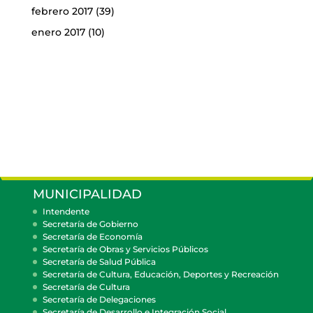
febrero 2017
(39)
enero 2017
(10)
MUNICIPALIDAD
Intendente
Secretaría de Gobierno
Secretaría de Economía
Secretaría de Obras y Servicios Públicos
Secretaría de Salud Pública
Secretaría de Cultura, Educación, Deportes y Recreación
Secretaría de Cultura
Secretaría de Delegaciones
Secretaría de Desarrollo e Integración Social