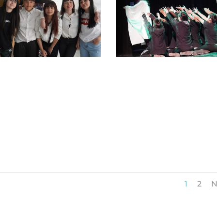
1
2
N