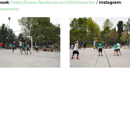
book
:
https://www.facebook.com/SDDeportes
/
Instagram
:
rtesmerlo