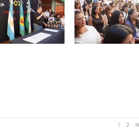
1
2
N