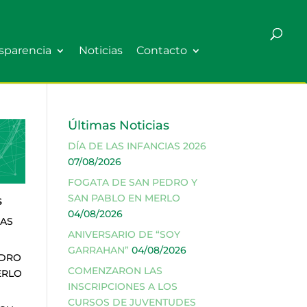
sparencia
Noticias
Contacto
Últimas Noticias
DÍA DE LAS INFANCIAS 2026
07/08/2026
FOGATA DE SAN PEDRO Y
SAN PABLO EN MERLO
s
04/08/2026
IAS
ANIVERSARIO DE “SOY
GARRAHAN”
04/08/2026
EDRO
COMENZARON LAS
ERLO
INSCRIPCIONES A LOS
CURSOS DE JUVENTUDES