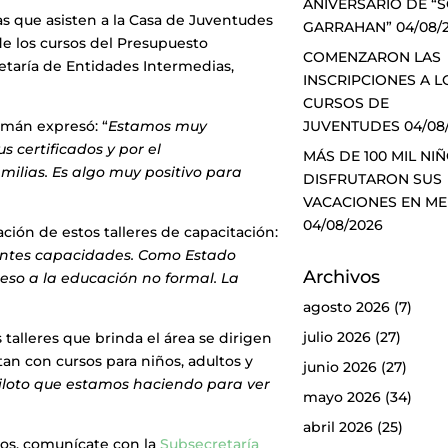
ANIVERSARIO DE “
cas que asisten a la Casa de Juventudes
GARRAHAN”
04/08/
de los cursos del Presupuesto
COMENZARON LAS
retaría de Entidades Intermedias,
INSCRIPCIONES A L
CURSOS DE
zmán expresó: “
Estamos muy
JUVENTUDES
04/08
s certificados y por el
MÁS DE 100 MIL NI
ilias. Es algo muy positivo para
DISFRUTARON SUS
VACACIONES EN M
04/08/2026
ción de estos talleres de capacitación:
rentes capacidades. Como Estado
Archivos
ceso a la educación no formal. La
agosto 2026
(7)
julio 2026
(27)
talleres que brinda el área se dirigen
an con cursos para niños, adultos y
junio 2026
(27)
piloto que estamos haciendo para ver
mayo 2026
(34)
abril 2026
(25)
rsos, comunícate con la
Subsecretaría