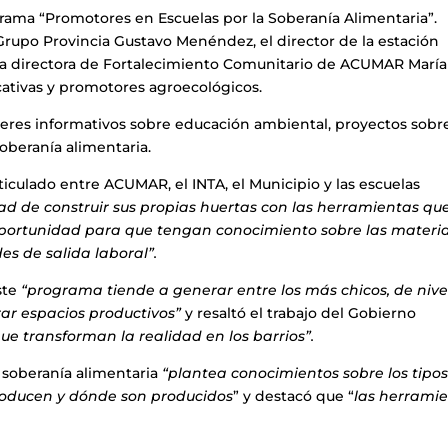
grama “Promotores en Escuelas por la Soberanía Alimentaria”.
Grupo Provincia Gustavo Menéndez, el director de la estación
a directora de Fortalecimiento Comunitario de ACUMAR María
cativas y promotores agroecológicos.
talleres informativos sobre educación ambiental, proyectos sobr
soberanía alimentaria.
iculado entre ACUMAR, el INTA, el Municipio y las escuelas
dad de construir sus propias huertas con las herramientas qu
portunidad para que tengan conocimiento sobre las materi
es de salida laboral”.
ste
“programa tiende a generar entre los más chicos, de nive
rar espacios productivos”
y resaltó el trabajo del Gobierno
ue transforman la realidad en los barrios”.
a soberanía alimentaria
“plantea conocimientos sobre los tipo
roducen y dónde son producidos
” y destacó que “
las herrami