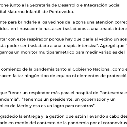
one junto a la Secretaria de Desarrollo e Integración Social
tal Materno Infantil de Pontevedra.
te para brindarle a los vecinos de la zona una atención corre
os en l nosocomio hasta ser trasladados a una terapia intens
tar con este respirador porque hay que darle al vecino un so
a poder ser trasladado a una terapia intensiva”. Agregó que 
gamos un monitor multiparamétrico para medir variables del
l comienzo de la pandemia tanto el Gobierno Nacional, como e
 hacen faltar ningún tipo de equipo ni elementos de protecci
ue “tener un respirador más para el hospital de Pontevedra e
pandemia”. “Tenemos un presidente, un gobernador y un
lica de Merlo y eso es un logro para nosotros”.
agradeció la entrega y la gestión que están llevando a cabo d
sario en medio del contexto de la pandemia por el coronovirus