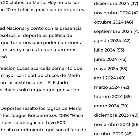
 a 20 clubes de Merlo. Hoy en día son
diciembre 2024
(37)
 con 10 mil chicos practicando deportes
noviembre 2024
(42
octubre 2024
(46)
dad Nacional y contó con la presencia
septiembre 2024
(4
otros, el deporte es política de
agosto 2024
(42)
s que tenemos para poder contener a
 sí misma y eso es lo que queremos
julio 2024
(53)
esó.
junio 2024
(43)
creación Lucas Scarcella comentó que
mayo 2024
(55)
la mayor cantidad de chicos de Merlo
abril 2024
(49)
n las instituciones. “El Estado
marzo 2024
(42)
os chicos solo tengan que pensar en
febrero 2024
(35)
enero 2024
(39)
Deportes resaltó los logros de Merlo
diciembre 2023
(40)
en los Juegos Bonaerenses 2019: “Hace
 nuestra delegación tuvo 500
noviembre 2023
(56
de alto rendimiento que son el faro de
octubre 2023
(45)