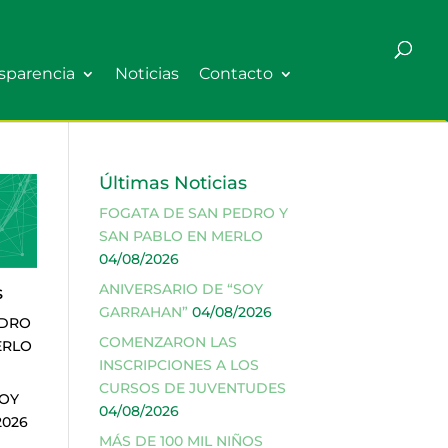
sparencia
Noticias
Contacto
Últimas Noticias
FOGATA DE SAN PEDRO Y
SAN PABLO EN MERLO
04/08/2026
ANIVERSARIO DE “SOY
s
GARRAHAN”
04/08/2026
EDRO
COMENZARON LAS
ERLO
INSCRIPCIONES A LOS
CURSOS DE JUVENTUDES
SOY
04/08/2026
2026
MÁS DE 100 MIL NIÑOS