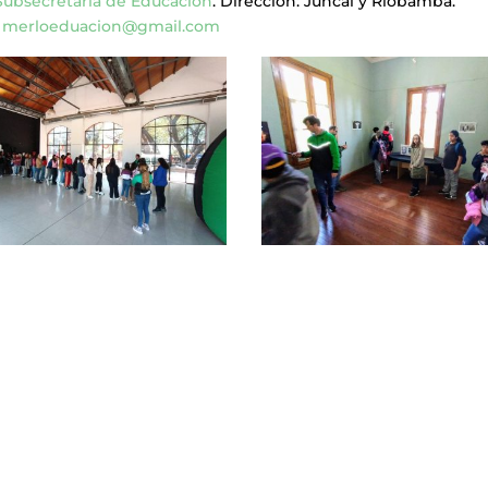
Subsecretaría de Educación
. Dirección: Juncal y Riobamba.
:
merloeduacion@gmail.com