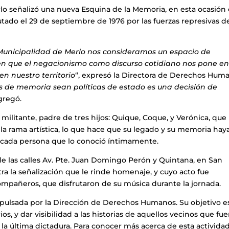
 señalizó una nueva Esquina de la Memoria, en esta ocasión
do el 29 de septiembre de 1976 por las fuerzas represivas de
 Municipalidad de Merlo nos consideramos un espacio de
en que el negacionismo como discurso cotidiano nos pone en
en nuestro territorio
“, expresó la Directora de Derechos Hum
as de memoria sean políticas de estado es una decisión de
agregó.
militante, padre de tres hijos: Quique, Coque, y Verónica, que
a rama artística, lo que hace que su legado y su memoria hay
e cada persona que lo conoció íntimamente.
e las calles Av. Pte. Juan Domingo Perón y Quintana, en San
ra la señalización que le rinde homenaje, y cuyo acto fue
compañeros, que disfrutaron de su música durante la jornada.
mpulsada por la Dirección de Derechos Humanos. Su objetivo e
os, y dar visibilidad a las historias de aquellos vecinos que fu
 la última dictadura. Para conocer más acerca de esta actividad