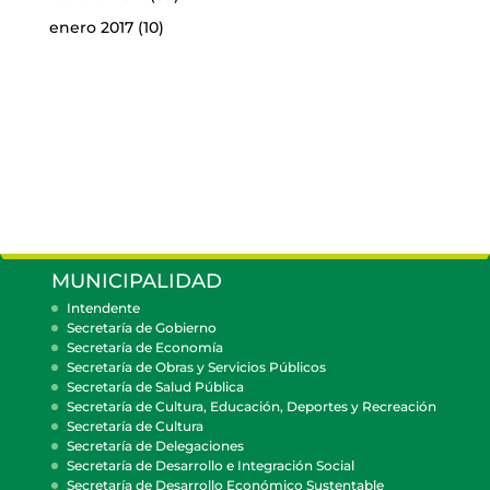
enero 2017
(10)
MUNICIPALIDAD
Intendente
Secretaría de Gobierno
Secretaría de Economía
Secretaría de Obras y Servicios Públicos
Secretaría de Salud Pública
Secretaría de Cultura, Educación, Deportes y Recreación
Secretaría de Cultura
Secretaría de Delegaciones
Secretaría de Desarrollo e Integración Social
Secretaría de Desarrollo Económico Sustentable