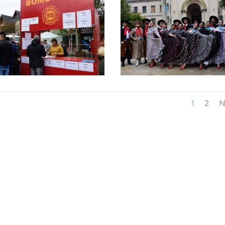
1
2
N