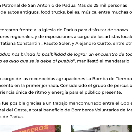
sta Patronal de San Antonio de Padua. Más de 25 mil personas
 de autos antiguos, food trucks, bailes, música, entre muchas o
cercaron frente a la Iglesia de Padua para disfrutar de shows
ores regionales, y de exposiciones a cargo de los artistas local
atiana Constantini, Fausto Soler, y Alejandro Curtto, entre otr
adua nos brinda la posibilidad de lograr un encuentro de to
o es algo que se le debe al pueblo
“, manifestó el mandatario
 a cargo de las reconocidas agrupaciones La Bomba de Tiempo
entó en la primer jornada. Considerado el grupo de percusi
iencia única de ritmo y energía para el público presente.
a fue posible gracias a un trabajo mancomunado entre el Gobi
nal del Oeste, a total beneficio de Bomberos Voluntarios de Me
io de Padua.