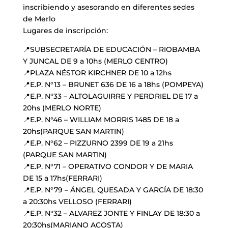
inscribiendo y asesorando en diferentes sedes
de Merlo
Lugares de inscripción:
📍SUBSECRETARÍA DE EDUCACIÓN – RIOBAMBA
Y JUNCAL DE 9 a 10hs (MERLO CENTRO)
📍PLAZA NÉSTOR KIRCHNER DE 10 a 12hs
📍E.P. N°13 – BRUNET 636 DE 16 a 18hs (POMPEYA)
📍E.P. N°33 – ALTOLAGUIRRE Y PERDRIEL DE 17 a
20hs (MERLO NORTE)
📍E.P. N°46 – WILLIAM MORRIS 1485 DE 18 a
20hs(PARQUE SAN MARTIN)
📍E.P. N°62 – PIZZURNO 2399 DE 19 a 21hs
(PARQUE SAN MARTIN)
📍E.P. N°71 – OPERATIVO CONDOR Y DE MARIA
DE 15 a 17hs(FERRARI)
📍E.P. N°79 – ÁNGEL QUESADA Y GARCÍA DE 18:30
a 20:30hs VELLOSO (FERRARI)
📍E.P. N°32 – ALVAREZ JONTE Y FINLAY DE 18:30 a
20:30hs(MARIANO ACOSTA)