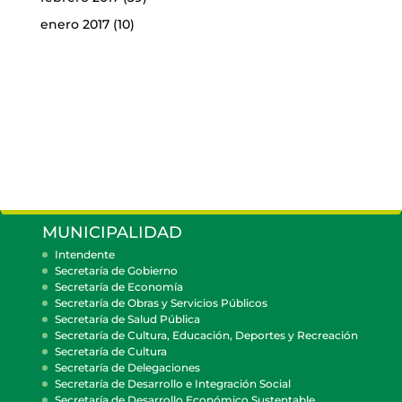
enero 2017
(10)
MUNICIPALIDAD
Intendente
Secretaría de Gobierno
Secretaría de Economía
Secretaría de Obras y Servicios Públicos
Secretaría de Salud Pública
Secretaría de Cultura, Educación, Deportes y Recreación
Secretaría de Cultura
Secretaría de Delegaciones
Secretaría de Desarrollo e Integración Social
Secretaría de Desarrollo Económico Sustentable