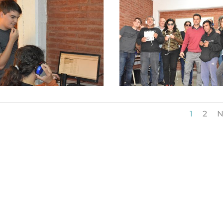
1
2
N