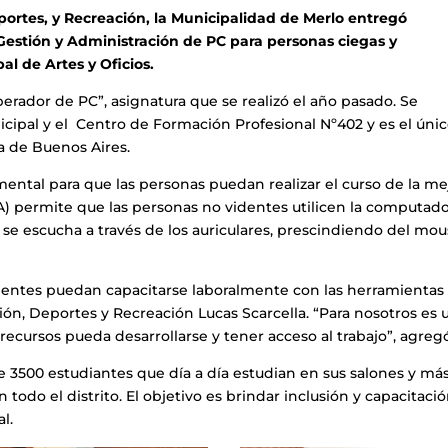
portes, y Recreación, la Municipalidad de Merlo entregó
 Gestión y Administración de PC para personas ciegas y
al de Artes y Oficios.
erador de PC”, asignatura que se realizó el año pasado. Se
icipal y el Centro de Formación Profesional Nº402 y es el úni
ia de Buenos Aires.
ental para que las personas puedan realizar el curso de la me
A) permite que las personas no videntes utilicen la computad
 se escucha a través de los auriculares, prescindiendo del mou
identes puedan capacitarse laboralmente con las herramientas
ión, Deportes y Recreación Lucas Scarcella. “Para nosotros es 
ecursos pueda desarrollarse y tener acceso al trabajo”, agreg
e 3500 estudiantes que día a día estudian en sus salones y má
 todo el distrito. El objetivo es brindar inclusión y capacitaci
l.