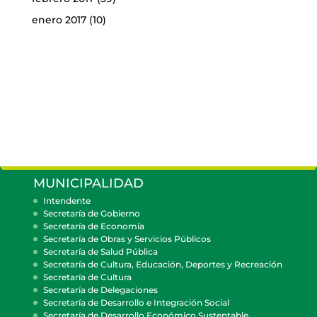
enero 2017
(10)
MUNICIPALIDAD
Intendente
Secretaría de Gobierno
Secretaría de Economía
Secretaría de Obras y Servicios Públicos
Secretaría de Salud Pública
Secretaría de Cultura, Educación, Deportes y Recreación
Secretaría de Cultura
Secretaría de Delegaciones
Secretaría de Desarrollo e Integración Social
Secretaría de Desarrollo Económico Sustentable