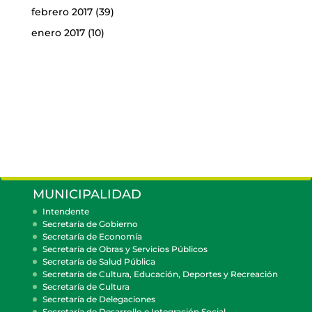
febrero 2017
(39)
enero 2017
(10)
MUNICIPALIDAD
Intendente
Secretaría de Gobierno
Secretaría de Economía
Secretaría de Obras y Servicios Públicos
Secretaría de Salud Pública
Secretaría de Cultura, Educación, Deportes y Recreación
Secretaría de Cultura
Secretaría de Delegaciones
Secretaría de Desarrollo e Integración Social