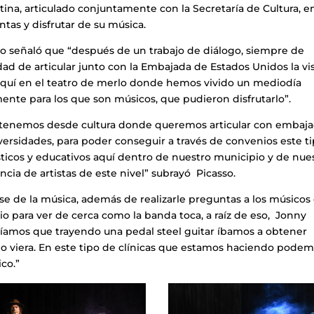
ina, articulado conjuntamente con la Secretaría de Cultura, e
tas y disfrutar de su música.
sso señaló que “después de un trabajo de diálogo, siempre de
idad de articular junto con la Embajada de Estados Unidos la vis
aquí en el teatro de merlo donde hemos vivido un mediodía
ente para los que son músicos, que pudieron disfrutarlo”.
e tenemos desde cultura donde queremos articular con embaj
rsidades, para poder conseguir a través de convenios este t
ísticos y educativos aquí dentro de nuestro municipio y de nue
cia de artistas de este nivel” subrayó Picasso.
rse de la música, además de realizarle preguntas a los músicos
rio para ver de cerca como la banda toca, a raíz de eso, Jonny
bíamos que trayendo una pedal steel guitar íbamos a obtener
o viera. En este tipo de clínicas que estamos haciendo pode
co.”