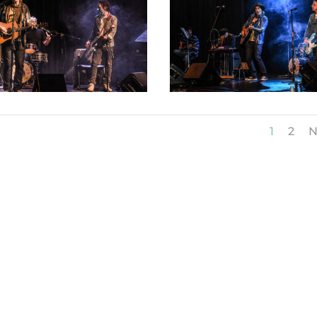
1
2
N