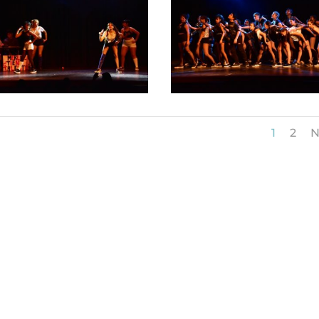
1
2
N