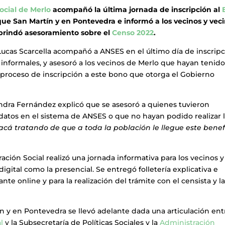
ocial de Merlo
acompañó la última jornada de inscripción al
ue San Martín y en Pontevedra e informó a los vecinos y vec
 brindó asesoramiento sobre el
Censo 2022
.
 Lucas Scarcella acompañó a ANSES en el último día de inscrip
s informales, y asesoró a los vecinos de Merlo que hayan tenid
l proceso de inscripción a este bono que otorga el Gobierno
jandra Fernández explicó que se asesoró a quienes tuvieron
 datos en el sistema de ANSES o que no hayan podido realizar 
cá tratando de que a toda la población le llegue este benef
ación Social realizó una jornada informativa para los vecinos y
digital como la presencial. Se entregó folletería explicativa e
te online y para la realización del trámite con el censista y l
n y en Pontevedra se llevó adelante dada una articulación ent
l
y la Subsecretaría de Políticas Sociales y la
Administración