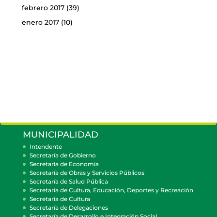
febrero 2017
(39)
enero 2017
(10)
MUNICIPALIDAD
Intendente
Secretaría de Gobierno
Secretaría de Economía
Secretaría de Obras y Servicios Públicos
Secretaría de Salud Pública
Secretaría de Cultura, Educación, Deportes y Recreación
Secretaría de Cultura
Secretaría de Delegaciones
Secretaría de Desarrollo e Integración Social