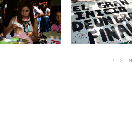
1
2
N