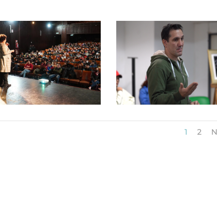
1
2
N