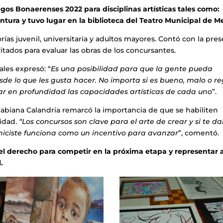
egos Bonaerenses 2022 para disciplinas artísticas tales como:
intura y tuvo lugar en la biblioteca del Teatro Municipal de Me
ías juvenil, universitaria y adultos mayores. Contó con la pre
itados para evaluar las obras de los concursantes.
ales expresó: “
Es una posibilidad para que la gente pueda
de lo que les gusta hacer. No importa si es bueno, malo o re
lar en profundidad las capacidades artísticas de cada uno
”.
s Fabiana Calandria remarcó la importancia de que se habiliten
lidad.
“Los concursos son clave para el arte de crear y si te d
hiciste funciona como un incentivo para avanzar
”, comentó.
l derecho para competir en la próxima etapa y representar a
.