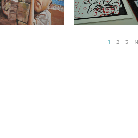
1
2
3
N