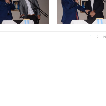
1
2
N