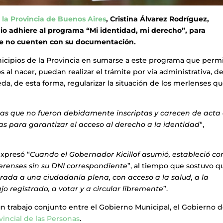
 la Provincia de Buenos Aires
, Cristina Álvarez Rodríguez,
pio adhiere al programa “Mi identidad, mi derecho”, para
 que no cuenten con su documentación.
nicipios de la Provincia en sumarse a este programa que perm
 al nacer, puedan realizar el trámite por vía administrativa, d
eda, de esta forma, regularizar la situación de los merlenses q
nas que no fueron debidamente inscriptas y carecen de acta
as para garantizar el acceso al derecho a la identidad
“,
expresó “
Cuando el Gobernador Kicillof asumió, estableció c
erenses sin su DNI correspondiente
”, al tiempo que sostuvo q
trada a una ciudadanía plena, con acceso a la salud, a la
jo registrado, a votar y a circular libremente
”.
un trabajo conjunto entre el Gobierno Municipal, el Gobierno d
vincial de las Personas
.