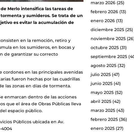
marzo 2026
(25)
 de Merlo intensifica las tareas de
febrero 2026
(13)
 tormenta y sumideros. Se trata de un
enero 2026
(13)
etivo es evitar la acumulación de
diciembre 2025
(25)
noviembre 2025
(26
onsisten en la remoción, retiro y
umula en los sumideros, en bocas y
octubre 2025
(31)
fin de garantizar su correcto
septiembre 2025
(4
agosto 2025
(32)
de cordones en las principales avenidas
julio 2025
(47)
rias fueron hechas por las cuadrillas
junio 2025
(41)
 de las zonas en días de tormenta.
mayo 2025
(52)
 Se enmarcan dentro de las acciones
abril 2025
(42)
os que el área de Obras Públicas lleva
marzo 2025
(43)
del espacio público.
febrero 2025
(36)
vicios Públicos ubicada en Av.
enero 2025
(27)
3-4004