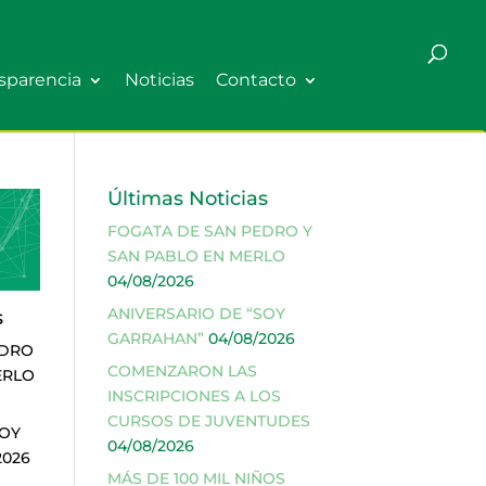
sparencia
Noticias
Contacto
Últimas Noticias
FOGATA DE SAN PEDRO Y
SAN PABLO EN MERLO
04/08/2026
ANIVERSARIO DE “SOY
s
GARRAHAN”
04/08/2026
EDRO
COMENZARON LAS
ERLO
INSCRIPCIONES A LOS
CURSOS DE JUVENTUDES
SOY
04/08/2026
2026
MÁS DE 100 MIL NIÑOS