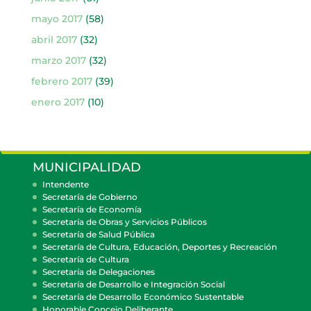
mayo 2017
(58)
abril 2017
(32)
marzo 2017
(32)
febrero 2017
(39)
enero 2017
(10)
MUNICIPALIDAD
Intendente
Secretaría de Gobierno
Secretaría de Economía
Secretaría de Obras y Servicios Públicos
Secretaría de Salud Pública
Secretaría de Cultura, Educación, Deportes y Recreación
Secretaría de Cultura
Secretaría de Delegaciones
Secretaría de Desarrollo e Integración Social
Secretaría de Desarrollo Económico Sustentable
Honorable Concejo Deliberante