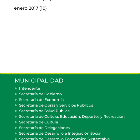
enero 2017
(10)
MUNICIPALIDAD
Intendente
Secretaría de Gobierno
Secretaría de Economía
Secretaría de Obras y Servicios Públicos
Secretaría de Salud Pública
Secretaría de Cultura, Educación, Deportes y Recreación
Secretaría de Cultura
Secretaría de Delegaciones
Secretaría de Desarrollo e Integración Social
Secretaría de Desarrollo Económico Sustentable