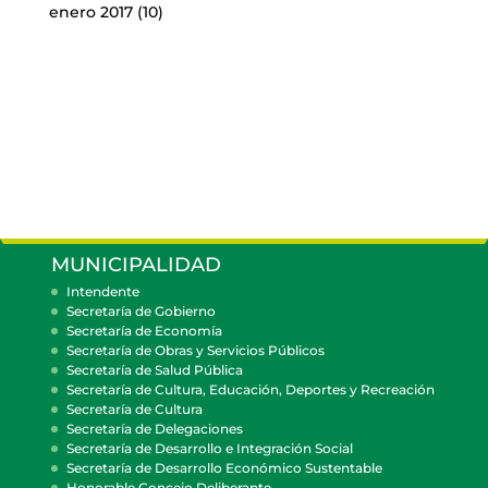
enero 2017
(10)
MUNICIPALIDAD
Intendente
Secretaría de Gobierno
Secretaría de Economía
Secretaría de Obras y Servicios Públicos
Secretaría de Salud Pública
Secretaría de Cultura, Educación, Deportes y Recreación
Secretaría de Cultura
Secretaría de Delegaciones
Secretaría de Desarrollo e Integración Social
Secretaría de Desarrollo Económico Sustentable
Honorable Concejo Deliberante