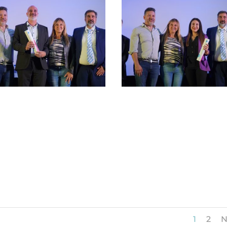
1
2
N