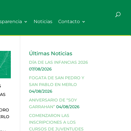
sparencia
Noticias
Contacto
Últimas Noticias
DÍA DE LAS INFANCIAS 2026
07/08/2026
FOGATA DE SAN PEDRO Y
SAN PABLO EN MERLO
s
04/08/2026
IAS
ANIVERSARIO DE “SOY
GARRAHAN”
04/08/2026
EDRO
COMENZARON LAS
ERLO
INSCRIPCIONES A LOS
CURSOS DE JUVENTUDES