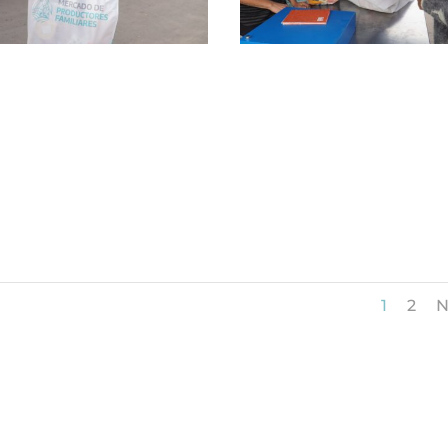
1
2
N